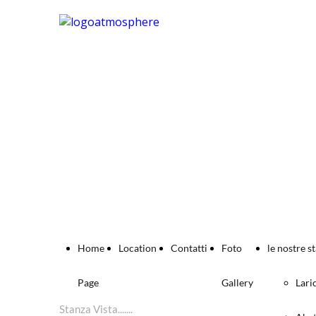
Home
Location
Contatti
Foto
le nostre s
Page
Gallery
Lari
Stanza Vista.......